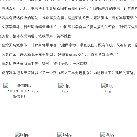
书法泰斗，北师大书法博士生导师欧阳中石先生评价：“叶建民先生的书法，运笔自然
书风具有畅达俊逸的笔韵。线条厚实饱满，笔墨变化多姿，潇洒飘逸。既有浑厚苍劲 
文字学泰斗，新华词典编辑组组长，中国辞书学会会长曹先擢先生评价：“叶建民先生
艳沉着，整体表现精道，笔歌墨舞，美不胜收。”
台湾天马派泰斗，叶醉白将军评价：“建民宗棣，书画俱佳，既有传统，又有新意，是
著名作家、诗人杨晓宇先生赞曰：“翰墨文章应水韵，丹青画卷舒山诗。”
著名历史学家潘民中先生赞曰：“舒山云起，应水鹤鸣。”
资深媒体记者王留健以《又一个齐白石从宝丰走进北京》为题报道了叶建民的事迹
0.jpg
8.jpg
微信图片_..