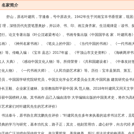
名家简介
舒山，原名叶建民，字逢春，号中原农夫。1942年生于河南宝丰书香世家，现居
哲 理，深悟历代先贤笔墨奥妙，并以诗、书、印、画立身齐家。生活规律是：读书、探索
爬行。论文专著出版《叶公沈诸梁考论》、书画专集出版《中国国学名 家﹒叶建民卷
名画》、《神州名家书画》、《笔尖上的中国》 、《当代中国的书画》、《一代书画
物》等。传略入编：《宝丰 县志》2017年鉴 、《平顶山市文史资料》、《海峡两岸
名人 大典》、《感动中国文化人物》等。所得荣誉：《共和国建设者》、《中泰友好
文化人物》、《一代书画大师》、《人民功勋艺术家》等。历任：宝丰县第四、第五、
委员，中国国学研究院研究员，中国文化学会艺术委员会主席,中国民族 建筑研究会书
外长王毅、企业家王健林、女排教练郎平获中国 风 范人物。2018年叶建民又同天
等获中国榜样人物。其书画作 品己入编由清华 大学编辑出版的中国美术史，将作为高
《艺术家们对叶建民先生的艺术评价》
书法泰斗，原书协主席沈鹏先生评价：“叶建民先生多年来执着的追求书法艺术，且取
经典的学习与研究，基本功扎实，路子正；其次，他刻苦用功，虚心好学，向古代经 
由于他广泛涉猎中国传统文化，并注重哲学、美学修养，所以 书法追求的格调高，在书