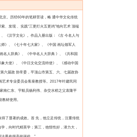
北京。历经60年的笔耕苦读，略 通中华文化传统
、发现 、实践“三更灯火五更鸡”地向艺术 顶端
》、《汉字文化》。作品入册出版：《古 今名人与
大师》、《七十年七大家》、《中国 画坛领军人
书画名人辞典》、《中华名人大辞典 》、《共和国
形象大使》、《中日文化交流特使》、《感动中国
第六届政 协常委，平顶山市第五、六、七届政协
画艺术专业委员会客座教授等。2017年叶建民同
文学家南仁东、宇航员杨利伟、杂交水稻之父袁隆平
校教材使用。
得了显著的成效。首 先，他立足传统，注重传统
典学，向时代精英学；第三，他悟性好，潜力大，
法界有很高的评价。”