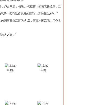
，师古不泥，书法大 气磅礴，笔势飞扬流动，且
的气势，又有温柔秀雅的情韵，堪称极品之作。”
的国画具有深厚的功 底，画面构图活脱，用色古
族人之兴。”
。
11.jpg
12.jpg