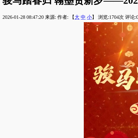
骏马踏春归 翰墨贺新岁——2
2026-01-28 08:47:20
来源:
作者: 【
大
中
小
】 浏览:
1704
次 评论: