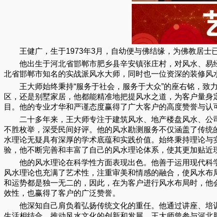
王健广，生于1973年3月，自幼便与佛结缘，为佛教居士
他出生于河北省邯郸市肥乡县辛安镇张庄村，对风水、易
北省邯郸市知名的实战派风水大师，同时也一位资深的装修风
王大师始终秉持“服务于社会，服务于大众”的座右铭，
区，还是别墅家居，他都能精准地把提风水之道，为客户量身定
目。他的专业才华和严谨态度赢得了广大客户的高度赞誉与认
二十多年来，王大师专注于建筑风水、地产楼盘风水、公
不胜枚举，深受民间好评。他的风水勘测服务不仅涵盖了传统
水理论无疑具有深厚的学术底蕴和实践价值。始终秉持理论与
验，他不断完善和丰富了自己的风水理论体系，使其更加贴近
他的风水理论在科学性方面表现出色。他善于运用现代科
风水理论也充满了艺术性，注重审美和情感的融合，使风水布
和运势都是独一无二的，因此，在为客户进行风水布局时，他
效性，也赢得了客户的广泛赞誉。
他深知自己肩负着弘扬传统文化的重任。他通过讲座、培
生活相结合，推动风水文化的创新和发展。王大师曾参与河北