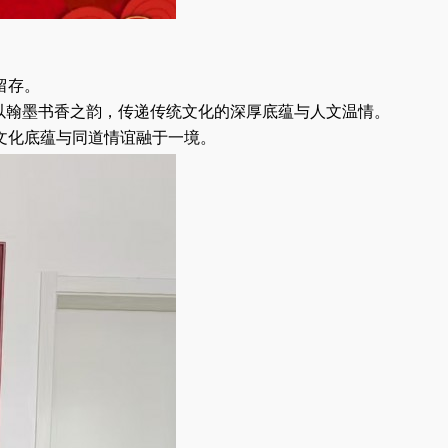
留存。
想以翰墨书香之韵，传递传统文化的深厚底蕴与人文温情。
文化底蕴与同道情谊融于一境。