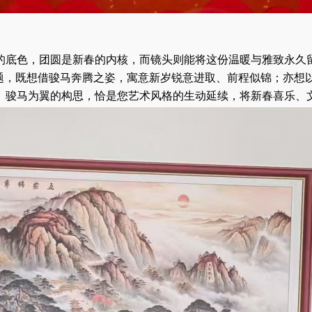
的底色，团圆是新春的内核，而镜头则能将这份温暖与雅致永久
主题，既想借骏马奔腾之姿，寓意新岁锐意进取、前程似锦；亦
、骏马为翼的构思，恰是您艺术风格的生动延续，将新春喜乐、