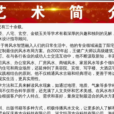
已有三十余载。
经、八宅、玄空、金锁玉关等学术有着深厚的兴趣和独到的见解，
水设计指导顾问。
致力于将风水智慧融入人们的日常生活中。他的专业领域涵盖了阳
制最佳的风水布局方案。自2002年起，王健广大师以高级建
可。在与各行各业的成功人士交流互动中，他不断汲取新知，丰
司风水、办公室风水、厂房风水、商铺风水、家居风水等多个领
的住宅和商业场所，还延伸到了美容院、宾馆、写字楼、大酒店
实践相结合的原则。他不仅精通风水古籍和经典理论，更善于将
现实生活，更具实用性。
学方法和工具来解读风水现象，如通过地理、地质、气象等多学
局不仅符合科学原理，还充满了人文关怀和艺术美感。在风水布
会根据客户的个人特点、需求和喜好，量身定制最适合的风水方
训、出版书籍等多种方式，积极传播风水文化，让更多的人了解
肥乡区庆泰农业科技有限公司、河北恒茂农业科技有限公司、海