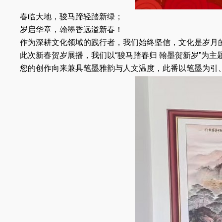
春临大地，骏马蹄轻踏新绿；
岁启华章，翰墨香远溢新春！
作为深耕文化领域的践行者，我们始终坚信，文化是岁月
此次新春贺岁展播，我们以“骏马踏春归 翰墨贺新岁”为
您的创作向来兼具笔墨雅韵与人文温度，此番以笔墨为引