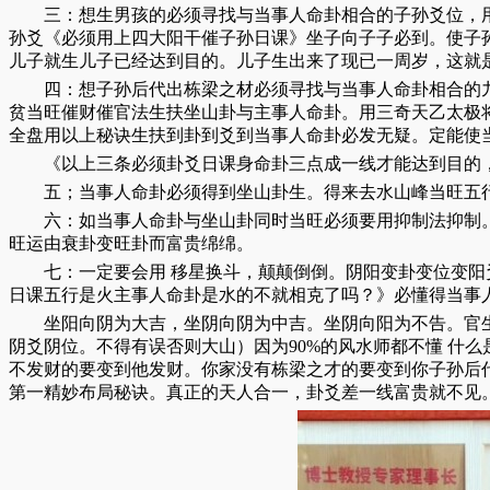
三：想生男孩的必须寻找与当事人命卦相合的子孙爻位，
孙爻《必须用上四大阳干催子孙日课》坐子向子子必到。使子
儿子就生儿子已经达到目的。儿子生出来了现已一周岁，这就
四：想子孙后代出栋梁之材必须寻找与当事人命卦相合的
贫当旺催财催官法生扶坐山卦与主事人命卦。用三奇天乙太极
全盘用以上秘诀生扶到卦到爻到当事人命卦必发无疑。定能使
《以上三条必须卦爻日课身命卦三点成一线才能达到目的
五；当事人命卦必须得到坐山卦生。得来去水山峰当旺五
六：如当事人命卦与坐山卦同时当旺必须要用抑制法抑制
旺运由衰卦变旺卦而富贵绵绵。
七：一定要会用 移星换斗，颠颠倒倒。阴阳变卦变位变
日课五行是火主事人命卦是水的不就相克了吗？》必懂得当事
坐阳向阴为大吉，坐阴向阴为中吉。坐阴向阳为不告。官
阴爻阴位。不得有误否则大山）因为90%的风水师都不懂 什
不发财的要变到他发财。你家没有栋梁之才的要变到你子孙后
第一精妙布局秘诀。真正的天人合一，卦爻差一线富贵就不见