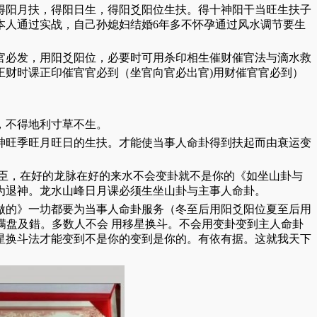
得阳月扶，得阳日生，得阳爻阳位生扶。得十神阳干当旺生扶子
本人通过实战，自己孙媳妇结婚6年多不怀孕通过风水调节要生
官必发，用阳爻阳位，必要时可用杀印相生催财催官法与滴水救
正财时课正印催官官必到（坐官向官必出官)用财催官官必到）
，不得地利寸草不生。
神旺季旺月旺日的生扶。才能使当事人命卦得到扶起而由衰运变
臣，在好的龙脉在好的来水不会变卦就不是你的《如坐山卦与
为退神。龙水山峰日月课必须生坐山卦与主事人命卦。
做的》一㘦都要为当事人命卦服务（冬至后用阳爻阳位夏至后用
满盘及錯。多数人不会 用移星换斗。不会用变卦变到主人命卦
星换斗法才能变到不是你的变到是你的。有依有据。这就我天下