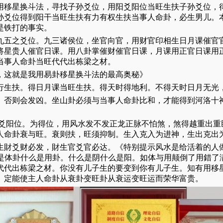
用移星换斗法，寻找子孙爻位，用阳爻阳位当旺生扶子孙爻位，
孙爻位得到阳干当旺生扶有力有权生扶当事人命卦，必生男儿。
是铁打的事实。
九五之爻位。九三诸侯位，坐官向官，用财官印相生日月课催官
将星贵人催官日课。用八卦掌催财催官日课，月课用正官日课用
当事人命卦当旺代代出栋梁之材。
，这就是我用易卦移星换斗法的最高奥秘》
行生扶。得日月课当旺生扶。得天时得地利。不得天时日月无光
。否则会发凶。坐山卦必须与当事人命卦比和，才能得到河洛十
阳爻阳位。为得位，用风水发不发正龙正脉不怕煞，煞得越重出重
人命卦衰与旺。衰则扶，旺须抑制。生入克入为进神，生出克出
生財爻财必发，財生官爻官必达。《特别提示风水是给活着的人
么是体卦什么是用卦。什么是阴什么是阳。如体与用颠倒了用錯了
代代出栋梁之材。你没有儿子生的要变到你有儿子生。知有用移
。定能使主人命卦从衰卦变旺卦从衰运变旺运而荣华富贵。