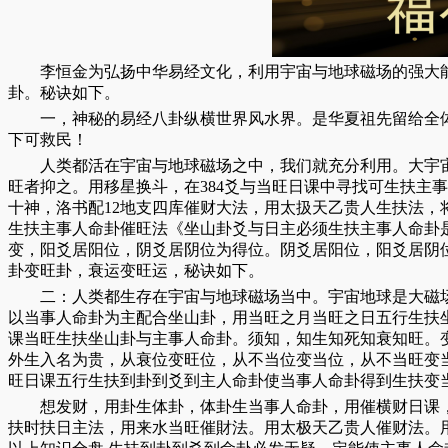
李恒金为弘扬中华易经文化，利用宇宙与地球磁场的强大能
卦。秘诀如下。
一，神秘的易经八卦纵横世界风水界。是华夏祖先留给全
下可救民！
人类都活在宇宙与地球磁场之中，我们就充分利用。大宇
旺者抑之。用移星换斗，在384爻与当旺日课中寻找可生扶主
十神，洛书配12地支四库催财大法，用太扱天乙贵人生扶法
生扶主事人命卦催旺法《坐山卦爻与日主必须生扶主事人命卦
变，阳爻居阳位，阴爻居阴位为得位。阴爻居阳位，阳爻居阴
卦变旺卦，衰运变旺运，秘诀如下。
二：人类都生存在宇宙与地球磁场当中。宇宙地球是大磁
以当事人命卦为主配合坐山卦，用当旺之月当旺之日五行生扶坐
课当旺生扶坐山卦与主事人命卦。须知，知生知死知衰知旺。
外生入名为贵，从衰位变旺位，从不当位变当位，从不当旺变
旺日课五行生扶到卦到爻到主人命卦使当事人命卦得到生扶变
想发财，用卦生体卦，体卦生当事人命卦，用催横财日课
扶时扶日主法，用来水当旺催財法。用太极天乙贵人催财法。