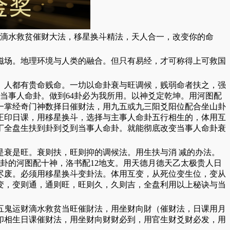
用滴水救贫催财大法，移星换斗精法，天人合一，改变你的命
磁场。地理环境与人类的融合。但只有易经，才可称得上可救国
。人都有贵命贱命。一㘦以命卦衰与旺调候，贱弱命者扶之，强
当事人命卦。做到64卦必为我所用。以神爻定乾坤。用河图配
一掌经奇门神数择日催财法，用九五或九三阳爻阳位配合坐山卦
正印日课，用移星换斗，选择与主事人命卦五行相生的，体用互
丁全盘生扶到卦到爻到当事人命卦。就能彻底改变当事人命卦衰
衰是旺。衰则扶，旺则抑的调候法。用生扶与消 减的办法。
卦的河图配十神，洛书配12地支。用天德月德天乙太极贵人日
尽废。必须用移星换斗变卦法。体用互变，从死位变生位，变从
变，变则通，通则旺，旺则久，久则吉，全盘利用以上秘诀与当
五鬼运财滴水救贫当旺催財法，用坐财向財（催财法，日课用月
印相生日课催财法，用坐财向财财必到，用官生财爻财必发，用