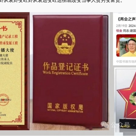
命卦从衰卦变旺卦从衰运变旺运彻底改变当事人贫穷变富贵。