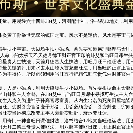
量。用易经六十四卦384爻，河图配十神，洛书配12地支，利
体炎黄子孙举世无双的镇国之宝。风水不是迷信。风水是宇宙与
宙生扶小宇宙。大磁场生扶小磁场。首先要知道易理卦理与命理
事人命卦的太极天乙天德月德正财正官正印的卦爻和当旺日课生扶
，将星贵人生扶法，天德月德贵人生扶法，用旺月旺日催旺法，用
是最关键的》用来水去水山峰入首龙催旺法，用当旺的正财正官
位为不得位。所以必须利用当旺五行把精气旺气贵气催财催官催
场，人是小磁场，利用大磁场生扶小磁场。首先要根据命主命卦是
山卦和主人命卦。在384爻中与当旺日月课中寻找可生扶主人命
变生入克入为进神子孙高官尽富贵。从内生出名为死良田屋地皆
当旺。变财爻变官爻变子孙爻。用爻必须变爻，爻变卦变，穷则
当旺变当运彻底改变主事人衰卦变旺卦，衰运变旺运。
，用奇门十神当旺日课催财法，洛书结合12地支当旺催运法，用
用天月二德三奇贵人催财法。用八卦掌催财日课，用正财正官正