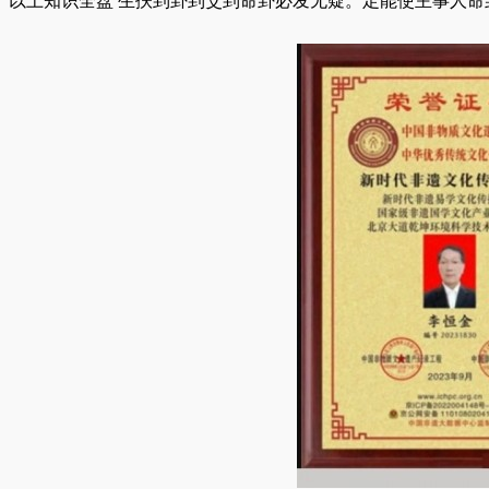
以上知识全盘 生扶到卦到爻到命卦必发无疑。定能使主事人